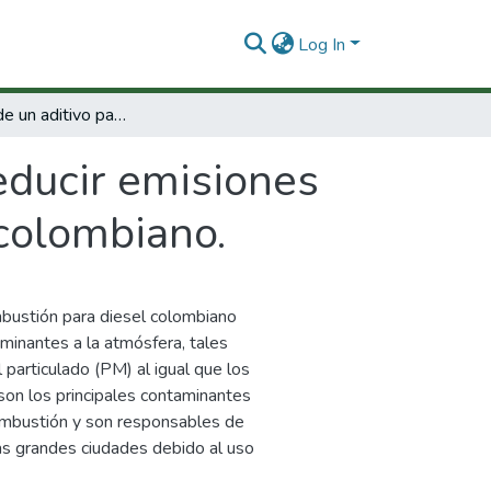
Log In
Desarrollo de un aditivo para reducir emisiones contaminantes en la combustión de diesel colombiano.
reducir emisiones
colombiano.
mbustión para diesel colombiano
minantes a la atmósfera, tales
 particulado (PM) al igual que los
son los principales contaminantes
ombustión y son responsables de
as grandes ciudades debido al uso