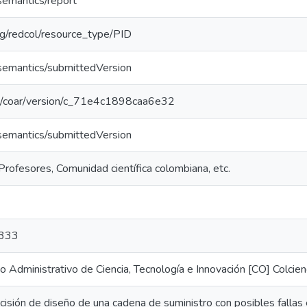
semantics/report
org/redcol/resource_type/PID
/semantics/submittedVersion
org/coar/version/c_71e4c1898caa6e32
/semantics/submittedVersion
Profesores, Comunidad científica colombiana, etc.
333
Administrativo de Ciencia, Tecnología e Innovación [CO] Colcien
ecisión de diseño de una cadena de suministro con posibles fallas