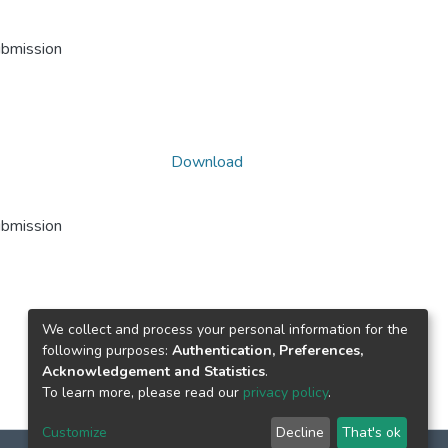
ubmission
Download
ubmission
We collect and process your personal information for the
following purposes:
Authentication, Preferences,
Acknowledgement and Statistics
.
To learn more, please read our
privacy policy
.
Customize
Decline
That's ok