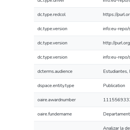
dc.type.driver
info:eu-repo/
dc.type.redcol
https://purl.
dc.type.version
info:eu-repo
dc.type.version
http://purl.
dc.type.version
info:eu-repo
dcterms.audience
Estudiantes, 
dspace.entity.type
Publication
oaire.awardnumber
111556933
oaire.fundername
Departamento 
Analizar la d