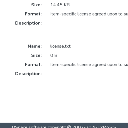
Size:
14.45 KB
Format:
Item-specific license agreed upon to s
Description:
Name:
license.txt
Size:
0 B
Format:
Item-specific license agreed upon to s
Description:
DSpace software
copyright © 2002-2026
LYRASIS