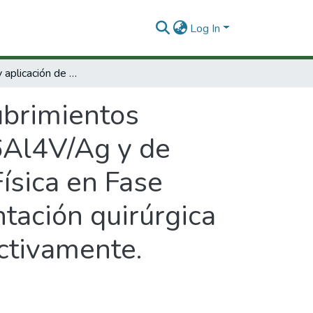
Log In
Desarrollo y aplicación de Recubrimientos Biocompatibles de Nanocompuestos de Ti6Al4V/Ag y de TaN/Ag, Cu depositados por la Deposición Física en Fase vapor (PVD) para aplicaciones en instrumentación quirúrgica y odontológica e implantes dentales, respectivamente.
ubrimientos
6Al4V/Ag y de
ísica en Fase
tación quirúrgica
ctivamente.