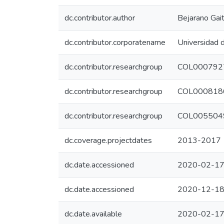
dc.contributor.author
Bejarano Gait
dc.contributor.corporatename
Universidad 
dc.contributor.researchgroup
COL0007927 -
dc.contributor.researchgroup
COL0008186 
dc.contributor.researchgroup
COL0055049 -
dc.coverage.projectdates
2013-2017
dc.date.accessioned
2020-02-17
dc.date.accessioned
2020-12-18
dc.date.available
2020-02-17