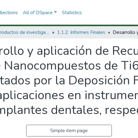
lections
All of DSpace
Statistics
1.1 Productos de investigación
1.1.2. Informes Finales
ollo y aplicación de Rec
e Nanocompuestos de Ti
tados por la Deposición F
aplicaciones en instrumen
implantes dentales, respe
Simple item page