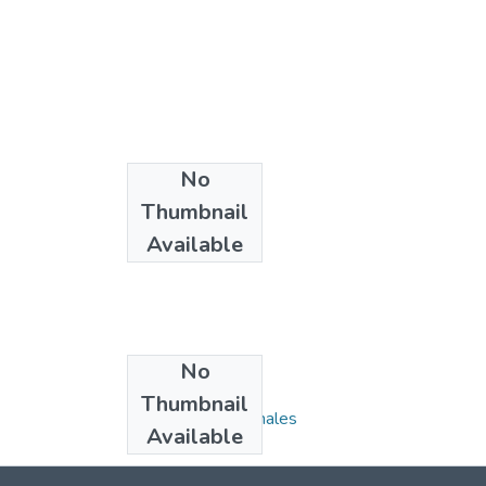
No
Thumbnail
Available
No
Collections
Thumbnail
1.1.2. Informes Finales
Available