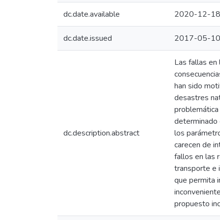
dc.date.available
2020-12-18
dc.date.issued
2017-05-1
Las fallas en
consecuencias
han sido moti
desastres nat
problemática 
determinado d
dc.description.abstract
los parámetro
carecen de in
fallos en las
transporte e 
que permita i
inconvenient
propuesto inc