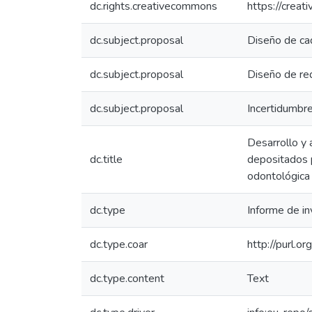
dc.rights.creativecommons
https://creat
dc.subject.proposal
Diseño de ca
dc.subject.proposal
Diseño de re
dc.subject.proposal
Incertidumbr
Desarrollo y
dc.title
depositados p
odontológica
dc.type
Informe de in
dc.type.coar
http://purl.o
dc.type.content
Text