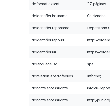
dc.format.extent
27 páginas.
dc.identifier.instname
Colciencias
dc.identifier.reponame
Repositorio C
dc.identifier.repourl
http://colcie
dc.identifier.uri
https://colc
dc.language.iso
spa
dc.relation.ispartofseries
Informe;
dc.rights.accessrights
info:eu-repo
dc.rights.accessrights
http://purl.o