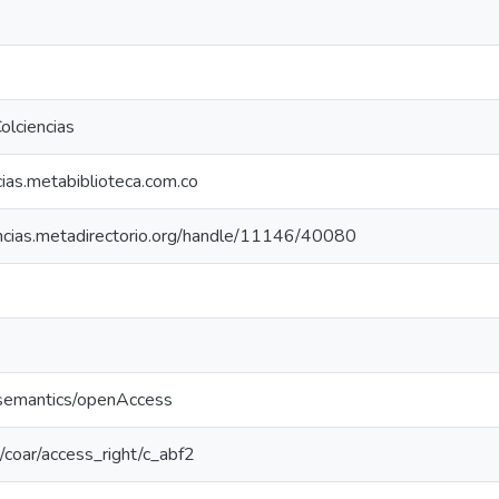
olciencias
ncias.metabiblioteca.com.co
iencias.metadirectorio.org/handle/11146/40080
/semantics/openAccess
rg/coar/access_right/c_abf2