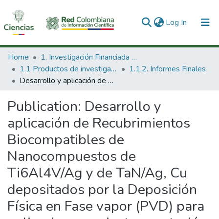
(current)
Log In
Communities & Collections
Home
1. Investigación Financiada con Recursos Públicos
1.1 Productos de investigación
1.1.2. Informes Finales
All of DSpace
Desarrollo y aplicación de Recubrimientos Biocompatibles de Nanocompuestos de Ti6Al4V/Ag y de TaN/Ag, Cu depositados por la Deposición Física en Fase vapor (PVD) para aplicaciones en instrumentación quirúrgica y odontológica e implantes dentales, respectivamente.
Statistics
Publication:
Desarrollo y
aplicación de Recubrimientos
Biocompatibles de
Nanocompuestos de
Ti6Al4V/Ag y de TaN/Ag, Cu
depositados por la Deposición
Física en Fase vapor (PVD) para