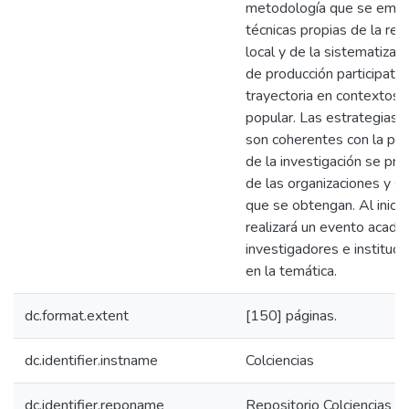
metodología que se emplea
técnicas propias de la rec
local y de la sistematiza
de producción participati
trayectoria en contextos
popular. Las estrategias d
son coherentes con la pro
de la investigación se pro
de las organizaciones y so
que se obtengan. Al iniciar
realizará un evento acadé
investigadores e instituc
en la temática.
dc.format.extent
[150] páginas.
dc.identifier.instname
Colciencias
dc.identifier.reponame
Repositorio Colciencias