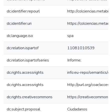
dc.identifier.repourl
http://colciencias.metabib
dc.identifier.uri
https://colciencias.meta
dc.language.iso
spa
dc.relation.ispartof
11081010539
dc.relation.ispartofseries
Informe;
dc.rights.accessrights
info:eu-repo/semantics/
dc.rights.accessrights
http://purl.org/coar/acces
dc.rights.creativecommons
https://creativecommons.o
dc.subject.proposal
Ciudadanos