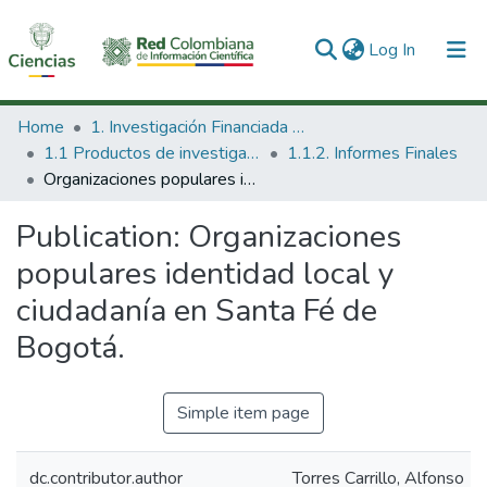
(current)
Log In
Communities & Collections
Home
1. Investigación Financiada con Recursos Públicos
1.1 Productos de investigación
1.1.2. Informes Finales
All of DSpace
Organizaciones populares identidad local y ciudadanía en Santa Fé de Bogotá.
Statistics
Publication:
Organizaciones
populares identidad local y
ciudadanía en Santa Fé de
Bogotá.
Simple item page
dc.contributor.author
Torres Carrillo, Alfonso