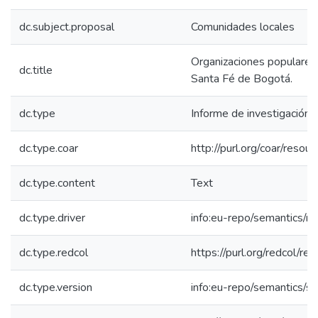
dc.subject.proposal
Comunidades locales
Organizaciones populares 
dc.title
Santa Fé de Bogotá.
dc.type
Informe de investigación
dc.type.coar
http://purl.org/coar/reso
dc.type.content
Text
dc.type.driver
info:eu-repo/semantics/re
dc.type.redcol
https://purl.org/redcol/r
dc.type.version
info:eu-repo/semantics/s