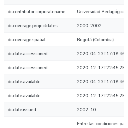
dc.contributor.corporatename
Universidad Pedagógica N
dc.coverage.projectdates
2000-2002
dc.coverage.spatial
Bogotá (Colombia)
dc.date.accessioned
2020-04-23T17:18:46Z
dc.date.accessioned
2020-12-17T22:45:29Z
dc.date.available
2020-04-23T17:18:46Z
dc.date.available
2020-12-17T22:45:29Z
dc.date.issued
2002-10
Entre las condiciones para