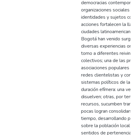
democracias contemporán
organizaciones sociales a
identidades y sujetos cole
acciones fortalecen la llam
ciudades latinoamericanas
Bogotá han venido surgie
diversas experiencias orga
torno a diferentes reivin
colectivos; una de las prin
asociaciones populares ha
redes clientelistas y corp
sistemas políticos de la r
duración efímera: una vez
disuelven; otras, por tens
recursos, sucumben transc
pocas logran consolidarse
tiempo, desarrollando pr
sobre la población local y
sentidos de pertenencia co