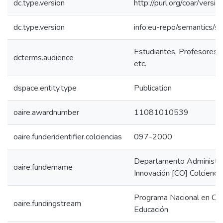
dc.type.version
http://purl.org/coar/ver
dc.type.version
info:eu-repo/semantics/s
Estudiantes, Profesores, 
dcterms.audience
etc.
dspace.entity.type
Publication
oaire.awardnumber
11081010539
oaire.funderidentifier.colciencias
097-2000
Departamento Administrat
oaire.fundername
Innovación [CO] Colcienci
Programa Nacional en Cie
oaire.fundingstream
Educación