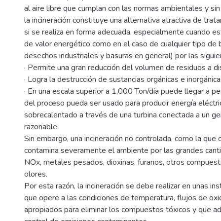
al aire libre que cumplan con las normas ambientales y sin 
la incineración constituye una alternativa atractiva de tr
si se realiza en forma adecuada, especialmente cuando e
de valor energético como en el caso de cualquier tipo de b
desechos industriales y basuras en general) por las sigui
· Permite una gran reducción del volumen de residuos a di
· Logra la destrucción de sustancias orgánicas e inorgánic
· En una escala superior a 1,000 Ton/día puede llegar a pe
del proceso pueda ser usado para producir energía eléctric
sobrecalentado a través de una turbina conectada a un gen
razonable.
Sin embargo, una incineración no controlada, como la que 
contamina severamente el ambiente por las grandes cantid
NOx, metales pesados, dioxinas, furanos, otros compuest
olores.
Por esta razón, la incineración se debe realizar en unas in
que opere a las condiciones de temperatura, flujos de ox
apropiados para eliminar los compuestos tóxicos y que 