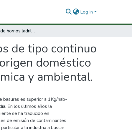
Log In
Adaptación de hornos ladrilleros de tipo continuo como incineradores de residuos sólidos de origen doméstico y evaluación de su viabilidad técnica, económica y ambiental.
os de tipo continuo
 origen doméstico
ómica y ambiental.
e basuras es superior a 1Kg/hab-
ía. En los últimos años la
iente se ha traducido en
eles de emisión de contaminantes
articular a la industria a buscar