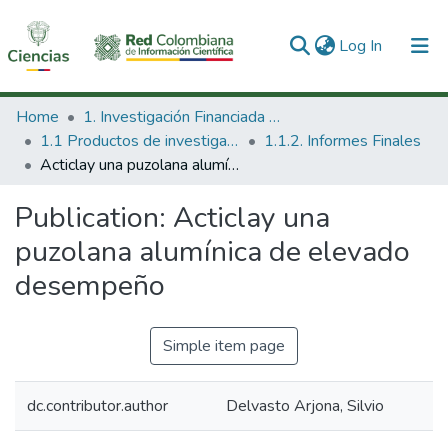
(current)
Log In
Communities & Collections
Home
1. Investigación Financiada con Recursos Públicos
1.1 Productos de investigación
1.1.2. Informes Finales
All of DSpace
Acticlay una puzolana alumínica de elevado desempeño
Statistics
Publication:
Acticlay una
puzolana alumínica de elevado
desempeño
Simple item page
dc.contributor.author
Delvasto Arjona, Silvio