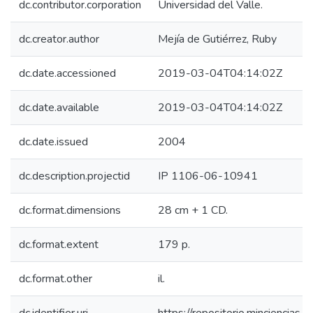
dc.contributor.corporation
Universidad del Valle.
dc.creator.author
Mejía de Gutiérrez, Ruby
dc.date.accessioned
2019-03-04T04:14:02Z
dc.date.available
2019-03-04T04:14:02Z
dc.date.issued
2004
dc.description.projectid
IP 1106-06-10941
dc.format.dimensions
28 cm + 1 CD.
dc.format.extent
179 p.
dc.format.other
il.