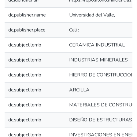
dc.identifier.uri
https://repositorio.minciencia
dc.publisher.name
Universidad del Valle,
dc.publisher.place
Cali :
dc.subject.lemb
CERAMICA INDUSTRIAL
dc.subject.lemb
INDUSTRIAS MINERALES
dc.subject.lemb
HIERRO DE CONSTRUCCION
dc.subject.lemb
ARCILLA
dc.subject.lemb
MATERIALES DE CONSTRUC
dc.subject.lemb
DISEÑO DE ESTRUCTURAS
dc.subject.lemb
INVESTIGACIONES EN ENERG