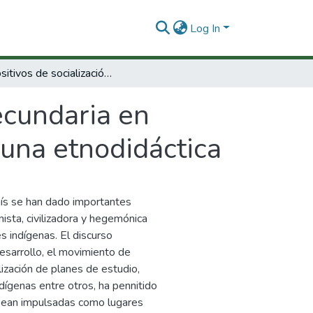
Log In
Dispositivos de socialización secundaria en comunidades indígenas Uitoto : bases para una etnodidáctica
ecundaria en
 una etnodidáctica
aís se han dado importantes
nista, civilizadora y hegemónica
 indígenas. El discurso
esarrollo, el movimiento de
lización de planes de estudio,
ígenas entre otros, ha pennitido
 sean impulsadas como lugares