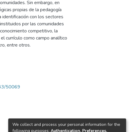
 comunidades. Sin embargo, en
ógicas propias de la pedagogía
a identificación con los sectores
instituidos por las comunidades
 conocimiento competitivo, la
, el currículo como campo analítico
o, entre otros.
4143/50069
We collect and process your personal information for the
following purposes:
Authentication, Preferences,