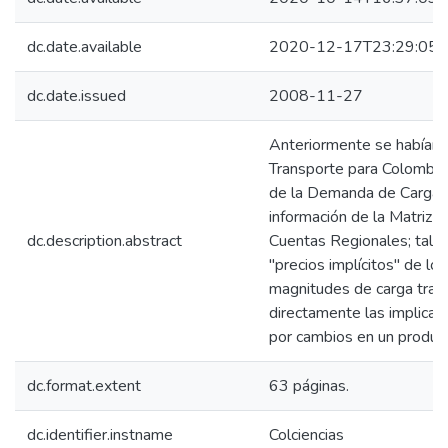
dc.date.available
2020-12-17T23:29:05Z
dc.date.issued
2008-11-27
Anteriormente se habían 
Transporte para Colombia
de la Demanda de Carga (
información de la Matriz 
dc.description.abstract
Cuentas Regionales; tal m
"precios implícitos" de lo
magnitudes de carga trans
directamente las implicac
por cambios en un product
dc.format.extent
63 páginas.
dc.identifier.instname
Colciencias