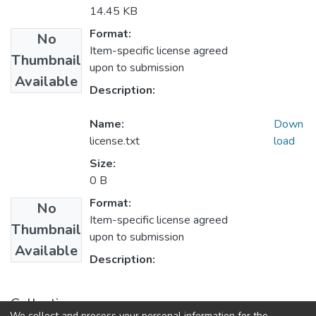
14.45 KB
Format:
No
Item-specific license agreed
Thumbnail
upon to submission
Available
Description:
Name:
Down
license.txt
load
Size:
0 B
Format:
No
Item-specific license agreed
Thumbnail
upon to submission
Available
Description:
Collections
We collect and process your personal information for the