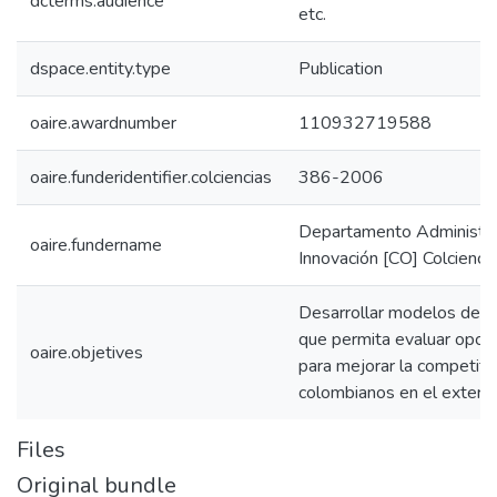
dcterms.audience
etc.
dspace.entity.type
Publication
oaire.awardnumber
110932719588
oaire.funderidentifier.colciencias
386-2006
Departamento Administrat
oaire.fundername
Innovación [CO] Colcienci
Desarrollar modelos de o
que permita evaluar opcio
oaire.objetives
para mejorar la competiti
colombianos en el exterio
Files
Original bundle