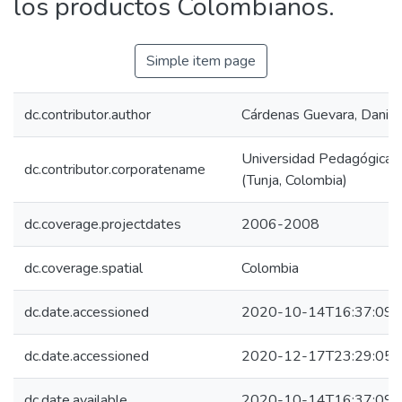
los productos Colombianos.
Simple item page
dc.contributor.author
Cárdenas Guevara, Danie
Universidad Pedagógica y
dc.contributor.corporatename
(Tunja, Colombia)
dc.coverage.projectdates
2006-2008
dc.coverage.spatial
Colombia
dc.date.accessioned
2020-10-14T16:37:09Z
dc.date.accessioned
2020-12-17T23:29:05Z
dc.date.available
2020-10-14T16:37:09Z