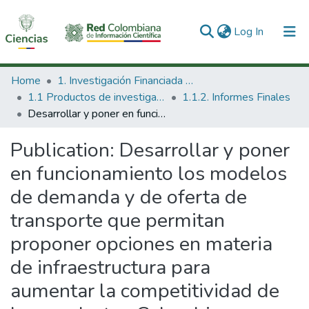
(current)
Log In
Communities & Collections
Home
1. Investigación Financiada con Recursos Públicos
1.1 Productos de investigación
1.1.2. Informes Finales
All of DSpace
Desarrollar y poner en funcionamiento los modelos de demanda y de oferta de transporte que permitan proponer opciones en materia de infraestructura para aumentar la competitividad de los productos Colombianos.
Statistics
Publication:
Desarrollar y poner
en funcionamiento los modelos
de demanda y de oferta de
transporte que permitan
proponer opciones en materia
de infraestructura para
aumentar la competitividad de