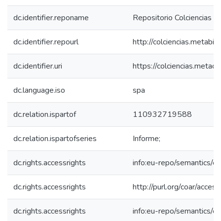
dc.identifier.reponame
Repositorio Colciencias
dc.identifier.repourl
http://colciencias.metabib
dc.identifier.uri
https://colciencias.meta
dc.language.iso
spa
dc.relation.ispartof
110932719588
dc.relation.ispartofseries
Informe;
dc.rights.accessrights
info:eu-repo/semantics/
dc.rights.accessrights
http://purl.org/coar/acces
dc.rights.accessrights
info:eu-repo/semantics/