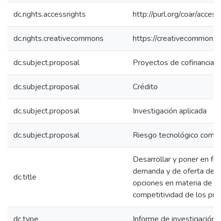
dc.rights.accessrights
http://purl.org/coar/acces
dc.rights.creativecommons
https://creativecommons.o
dc.subject.proposal
Proyectos de cofinanciaci
dc.subject.proposal
Crédito
dc.subject.proposal
Investigación aplicada
dc.subject.proposal
Riesgo tecnológico compa
Desarrollar y poner en f
demanda y de oferta de t
dc.title
opciones en materia de in
competitividad de los pr
dc.type
Informe de investigación