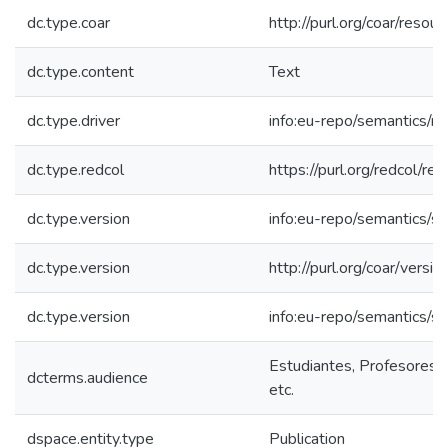
dc.type.coar
http://purl.org/coar/reso
dc.type.content
Text
dc.type.driver
info:eu-repo/semantics/re
dc.type.redcol
https://purl.org/redcol/r
dc.type.version
info:eu-repo/semantics/s
dc.type.version
http://purl.org/coar/ver
dc.type.version
info:eu-repo/semantics/s
Estudiantes, Profesores, 
dcterms.audience
etc.
dspace.entity.type
Publication