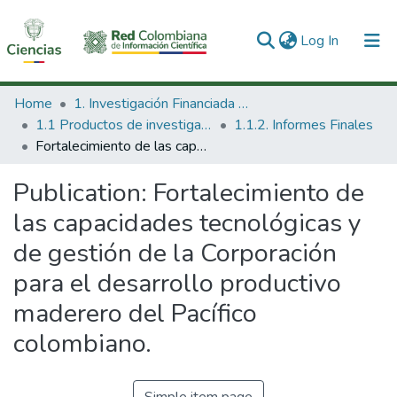
(current)
Log In
Communities & Collections
Home
1. Investigación Financiada con Recursos Públicos
1.1 Productos de investigación
1.1.2. Informes Finales
All of DSpace
Fortalecimiento de las capacidades tecnológicas y de gestión de la Corporación para el desarrollo productivo maderero del Pacífico colombiano.
Statistics
Publication:
Fortalecimiento de
las capacidades tecnológicas y
de gestión de la Corporación
para el desarrollo productivo
maderero del Pacífico
colombiano.