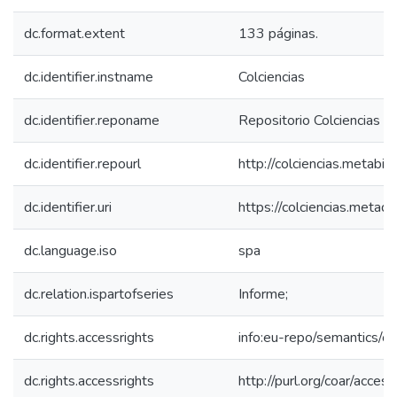
dc.format.extent
133 páginas.
dc.identifier.instname
Colciencias
dc.identifier.reponame
Repositorio Colciencias
dc.identifier.repourl
http://colciencias.metabib
dc.identifier.uri
https://colciencias.meta
dc.language.iso
spa
dc.relation.ispartofseries
Informe;
dc.rights.accessrights
info:eu-repo/semantics/
dc.rights.accessrights
http://purl.org/coar/acces