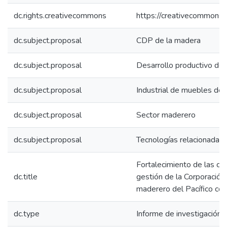
dc.rights.creativecommons
https://creativecommons.o
dc.subject.proposal
CDP de la madera
dc.subject.proposal
Desarrollo productivo de
dc.subject.proposal
Industrial de muebles de 
dc.subject.proposal
Sector maderero
dc.subject.proposal
Tecnologías relacionadas 
Fortalecimiento de las ca
dc.title
gestión de la Corporación 
maderero del Pacífico co
dc.type
Informe de investigación