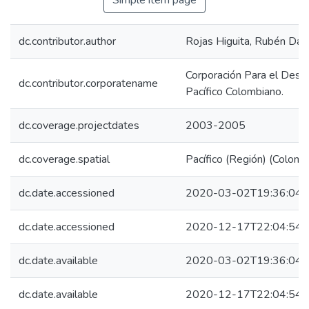
Simple item page
dc.contributor.author
Rojas Higuita, Rubén Darí
Corporación Para el Desa
dc.contributor.corporatename
Pacífico Colombiano.
dc.coverage.projectdates
2003-2005
dc.coverage.spatial
Pacífico (Región) (Colomb
dc.date.accessioned
2020-03-02T19:36:04Z
dc.date.accessioned
2020-12-17T22:04:54Z
dc.date.available
2020-03-02T19:36:04Z
dc.date.available
2020-12-17T22:04:54Z