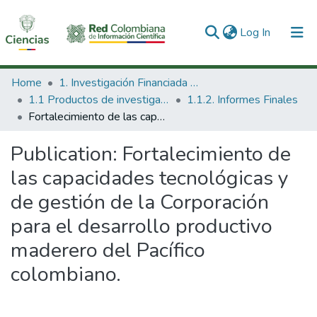
(current)
Log In
Communities & Collections
Home
1. Investigación Financiada con Recursos Públicos
1.1 Productos de investigación
1.1.2. Informes Finales
All of DSpace
Fortalecimiento de las capacidades tecnológicas y de gestión de la Corporación para el desarrollo productivo maderero del Pacífico colombiano.
Statistics
Publication:
Fortalecimiento de
las capacidades tecnológicas y
de gestión de la Corporación
para el desarrollo productivo
maderero del Pacífico
colombiano.