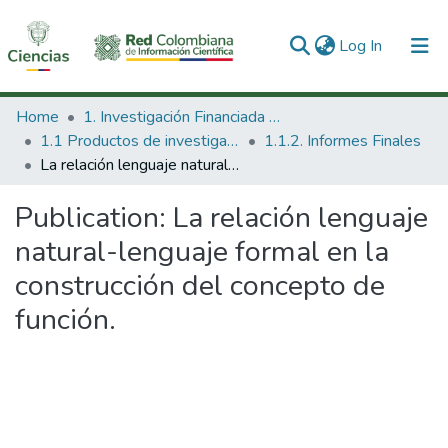
(current)
Log In
Communities & Collections
Home
1. Investigación Financiada con Recursos Públicos
1.1 Productos de investigación
1.1.2. Informes Finales
All of DSpace
La relación lenguaje natural-lenguaje formal en la construcción del concepto de función.
Statistics
Publication:
La relación lenguaje
natural-lenguaje formal en la
construcción del concepto de
función.