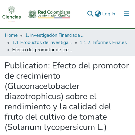
(current)
Log In
Communities & Collections
Home
1. Investigación Financiada con Recursos Públicos
1.1 Productos de investigación
1.1.2. Informes Finales
All of DSpace
Efecto del promotor de crecimiento (Gluconacetobacter diazotrophicus) sobre el rendimiento y la calidad del fruto del cultivo de tomate (Solanum lycopersicum L.)
Statistics
Publication:
Efecto del promotor
de crecimiento
(Gluconacetobacter
diazotrophicus) sobre el
rendimiento y la calidad del
fruto del cultivo de tomate
(Solanum lycopersicum L.)