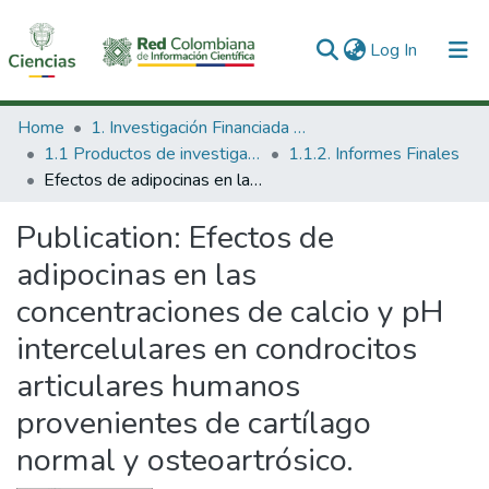
(current)
Log In
Communities & Collections
Home
1. Investigación Financiada con Recursos Públicos
1.1 Productos de investigación
1.1.2. Informes Finales
All of DSpace
Efectos de adipocinas en las concentraciones de calcio y pH intercelulares en condrocitos articulares humanos provenientes de cartílago normal y osteoartrósico.
Statistics
Publication:
Efectos de
adipocinas en las
concentraciones de calcio y pH
intercelulares en condrocitos
articulares humanos
provenientes de cartílago
normal y osteoartrósico.