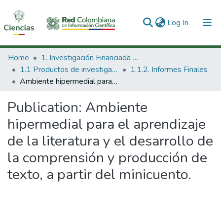
(current)
Log In
Communities & Collections
Home
1. Investigación Financiada con Recursos Públicos
1.1 Productos de investigación
1.1.2. Informes Finales
All of DSpace
Ambiente hipermedial para el aprendizaje de la literatura y el desarrollo de la comprensión y producción de texto, a partir del minicuento.
Statistics
Publication:
Ambiente
hipermedial para el aprendizaje
de la literatura y el desarrollo de
la comprensión y producción de
texto, a partir del minicuento.