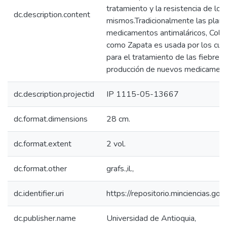
tratamiento y la resistencia de los
dc.description.content
mismos.Tradicionalmente las plant
medicamentos antimaláricos, Col
como Zapata es usada por los cur
para el tratamiento de las fiebres 
producción de nuevos medicamento
dc.description.projectid
IP 1115-05-13667
dc.format.dimensions
28 cm.
dc.format.extent
2 vol.
dc.format.other
grafs.,il.,
dc.identifier.uri
https://repositorio.minciencias.
dc.publisher.name
Universidad de Antioquia,