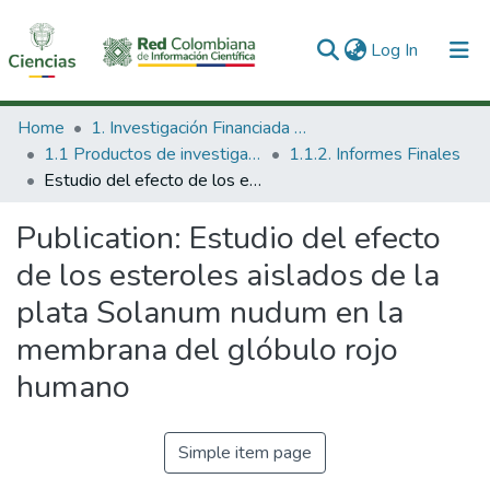
(current)
Log In
Communities & Collections
Home
1. Investigación Financiada con Recursos Públicos
1.1 Productos de investigación
1.1.2. Informes Finales
All of DSpace
Estudio del efecto de los esteroles aislados de la plata Solanum nudum en la membrana del glóbulo rojo humano
Statistics
Publication:
Estudio del efecto
de los esteroles aislados de la
plata Solanum nudum en la
membrana del glóbulo rojo
humano
Simple item page