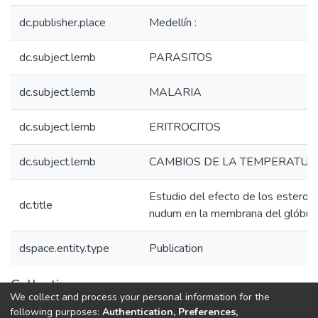
dc.publisher.place
Medellín :
dc.subject.lemb
PARASITOS
dc.subject.lemb
MALARIA
dc.subject.lemb
ERITROCITOS
dc.subject.lemb
CAMBIOS DE LA TEMPERATU
Estudio del efecto de los esterole
dc.title
nudum en la membrana del glóbul
dspace.entity.type
Publication
Collections
We collect and process your personal information for the
1.1.2. Informes Finales
following purposes:
Authentication, Preferences,