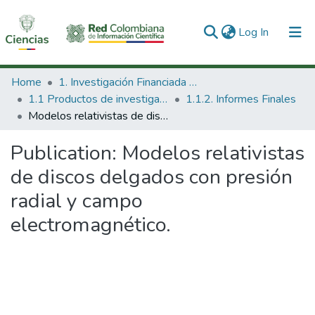
(current)
Log In
Communities & Collections
Home
1. Investigación Financiada con Recursos Públicos
1.1 Productos de investigación
1.1.2. Informes Finales
All of DSpace
Modelos relativistas de discos delgados con presión radial y campo electromagnético.
Statistics
Publication:
Modelos relativistas
de discos delgados con presión
radial y campo
electromagnético.