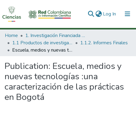
(current)
Log In
Communities & Collections
Home
1. Investigación Financiada con Recursos Públicos
1.1 Productos de investigación
1.1.2. Informes Finales
All of DSpace
Escuela, medios y nuevas tecnologías :una caracterización de las prácticas en Bogotá
Statistics
Publication:
Escuela, medios y
nuevas tecnologías :una
caracterización de las prácticas
en Bogotá