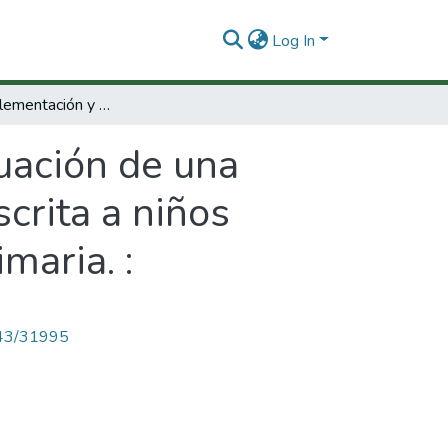
Log In
Diseño, implementación y evaluación de una propuesta para la enseñanza dela lengua escrita a niños sordos en los tres primeros grados de la primaria. :
uación de una
crita a niños
maria. :
4143/31995