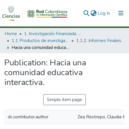
(current)
Log In
Communities & Collections
Home
1. Investigación Financiada con Recursos Públicos
1.1 Productos de investigación
1.1.2. Informes Finales
All of DSpace
Hacia una comunidad educativa interactiva.
Statistics
Publication:
Hacia una
comunidad educativa
interactiva.
Simple item page
dc.contributor.author
Zea Restrepo, Claudia Ma