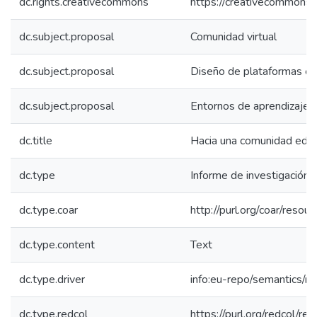
dc.rights.creativecommons
https://creativecommons.o
dc.subject.proposal
Comunidad virtual
dc.subject.proposal
Diseño de plataformas el
dc.subject.proposal
Entornos de aprendizaje c
dc.title
Hacia una comunidad educa
dc.type
Informe de investigación
dc.type.coar
http://purl.org/coar/resou
dc.type.content
Text
dc.type.driver
info:eu-repo/semantics/re
dc.type.redcol
https://purl.org/redcol/r