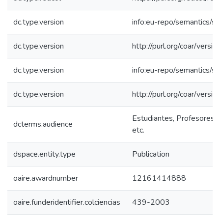
dc.type.version
info:eu-repo/semantics/s
dc.type.version
http://purl.org/coar/ver
dc.type.version
info:eu-repo/semantics/s
dc.type.version
http://purl.org/coar/ver
Estudiantes, Profesores, 
dcterms.audience
etc.
dspace.entity.type
Publication
oaire.awardnumber
12161414888
oaire.funderidentifier.colciencias
439-2003