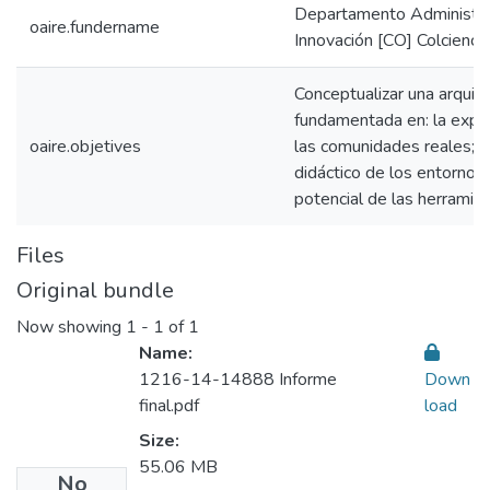
Departamento Administrat
oaire.fundername
Innovación [CO] Colcienci
Conceptualizar una arquite
fundamentada en: la experi
oaire.objetives
las comunidades reales; l
didáctico de los entornos 
potencial de las herramie
Files
Original bundle
Now showing
1 - 1 of 1
Name:
1216-14-14888 Informe
Down
final.pdf
load
Size:
55.06 MB
No