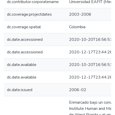
dc.contributor.corporatename
Universidad EAFIT (Medel
dc.coverage.projectdates
2003-2006
dc.coverage.spatial
Colombia
dc.date.accessioned
2020-10-20T16:56:51Z
dc.date.accessioned
2020-12-17T23:44:26Z
dc.date.available
2020-10-20T16:56:51Z
dc.date.available
2020-12-17T23:44:26Z
dc.date.issued
2006-02
Enmarcado bajo un conven
Institute Human and Machi
de West Florida y el grup