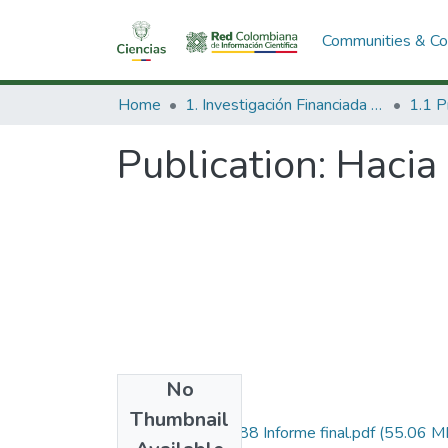
Communities & Col
Home
1. Investigación Financiada con Recursos Públicos
Publication:
Hacia 
No
Files
Thumbnail
1216-14-14888 Informe final.pdf
(55.06 M