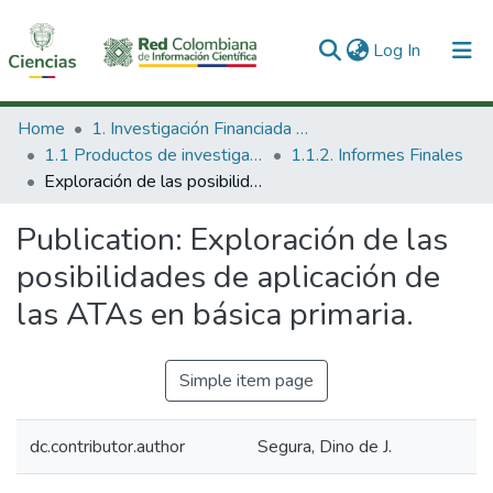
(current)
Log In
Communities & Collections
Home
1. Investigación Financiada con Recursos Públicos
1.1 Productos de investigación
1.1.2. Informes Finales
All of DSpace
Exploración de las posibilidades de aplicación de las ATAs en básica primaria.
Statistics
Publication:
Exploración de las
posibilidades de aplicación de
las ATAs en básica primaria.
Simple item page
dc.contributor.author
Segura, Dino de J.