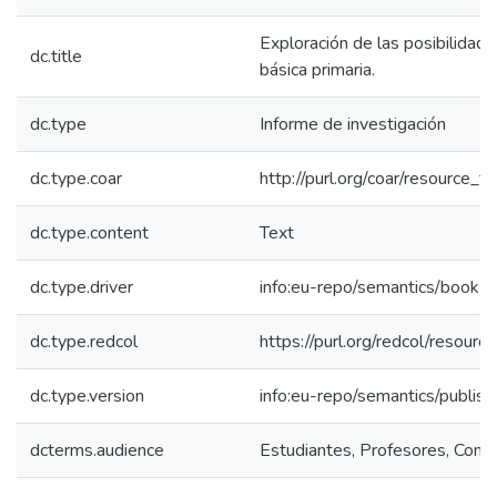
Exploración de las posibilidad
dc.title
básica primaria.
dc.type
Informe de investigación
dc.type.coar
http://purl.org/coar/resource_
dc.type.content
Text
dc.type.driver
info:eu-repo/semantics/book
dc.type.redcol
https://purl.org/redcol/resourc
dc.type.version
info:eu-repo/semantics/publis
dcterms.audience
Estudiantes, Profesores, Comun