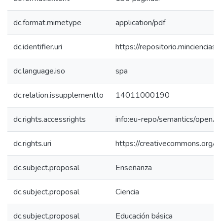
dc.format.mimetype
application/pdf
dc.identifier.uri
https://repositorio.mincienci
dc.language.iso
spa
dc.relation.issupplementto
14011000190
dc.rights.accessrights
info:eu-repo/semantics/openA
dc.rights.uri
https://creativecommons.org/l
dc.subject.proposal
Enseñanza
dc.subject.proposal
Ciencia
dc.subject.proposal
Educación básica