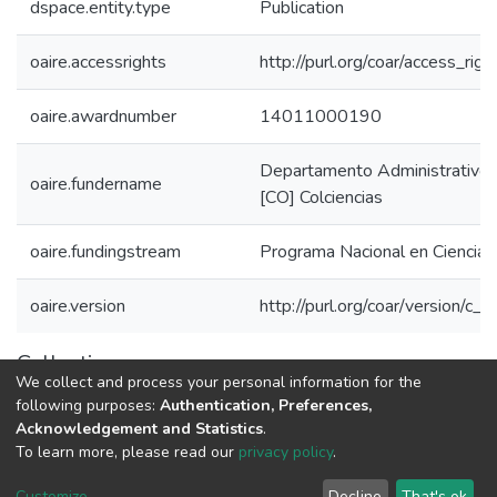
dspace.entity.type
Publication
oaire.accessrights
http://purl.org/coar/access_rig
oaire.awardnumber
14011000190
Departamento Administrativo d
oaire.fundername
[CO] Colciencias
oaire.fundingstream
Programa Nacional en Ciencias
oaire.version
http://purl.org/coar/version/
Collections
We collect and process your personal information for the
1.1.2. Informes Finales
following purposes:
Authentication, Preferences,
Acknowledgement and Statistics
.
To learn more, please read our
privacy policy
.
DSpace software
copyright © 2002-2026
LYRASIS
Cookie
Privacy
End User
Send
Customize
Decline
That's ok