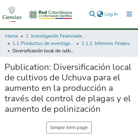
(current)
Log In
Communities & Collections
Home
1. Investigación Financiada con Recursos Públicos
1.1 Productos de investigación
1.1.2. Informes Finales
All of DSpace
Diversificación local de cultivos de Uchuva para el aumento en la producción a través del control de plagas y el aumento de polinización
Statistics
Publication:
Diversificación local
de cultivos de Uchuva para el
aumento en la producción a
través del control de plagas y el
aumento de polinización
Simple item page