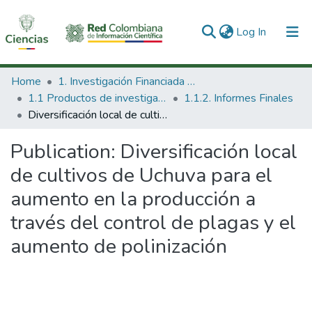
(current)
Log In
Communities & Collections
Home
1. Investigación Financiada con Recursos Públicos
1.1 Productos de investigación
1.1.2. Informes Finales
All of DSpace
Diversificación local de cultivos de Uchuva para el aumento en la producción a través del control de plagas y el aumento de polinización
Statistics
Publication:
Diversificación local
de cultivos de Uchuva para el
aumento en la producción a
través del control de plagas y el
aumento de polinización