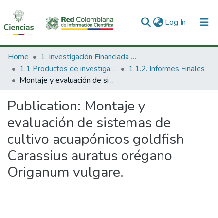
(current)
Log In
Communities & Collections
Home
1. Investigación Financiada con Recursos Públicos
1.1 Productos de investigación
1.1.2. Informes Finales
All of DSpace
Montaje y evaluación de sistemas de cultivo acuapónicos goldfish Carassius auratus orégano Origanum vulgare.
Statistics
Publication:
Montaje y
evaluación de sistemas de
cultivo acuapónicos goldfish
Carassius auratus orégano
Origanum vulgare.