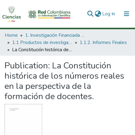
(current)
Log In
Communities & Collections
Home
1. Investigación Financiada con Recursos Públicos
1.1 Productos de investigación
1.1.2. Informes Finales
All of DSpace
La Constitución histórica de los números reales en la perspectiva de la formación de docentes.
Statistics
Publication:
La Constitución
histórica de los números reales
en la perspectiva de la
formación de docentes.