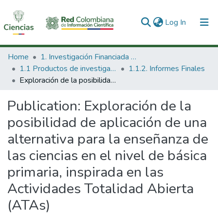
(current)
Log In
Communities & Collections
Home
1. Investigación Financiada con Recursos Públicos
1.1 Productos de investigación
1.1.2. Informes Finales
All of DSpace
Exploración de la posibilidad de aplicación de una alternativa para la enseñanza de las ciencias en el nivel de básica primaria, inspirada en las Actividades Totalidad Abierta (ATAs)
Statistics
Publication:
Exploración de la
posibilidad de aplicación de una
alternativa para la enseñanza de
las ciencias en el nivel de básica
primaria, inspirada en las
Actividades Totalidad Abierta
(ATAs)