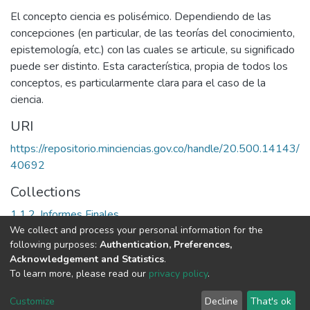
El concepto ciencia es polisémico. Dependiendo de las
concepciones (en particular, de las teorías del conocimiento,
epistemología, etc.) con las cuales se articule, su significado
puede ser distinto. Esta característica, propia de todos los
conceptos, es particularmente clara para el caso de la
ciencia.
URI
https://repositorio.minciencias.gov.co/handle/20.500.14143/
40692
Collections
1.1.2. Informes Finales
We collect and process your personal information for the
following purposes:
Authentication, Preferences,
Full item page
Acknowledgement and Statistics
.
To learn more, please read our
privacy policy
.
DSpace software
copyright © 2002-2026
LYRASIS
Cookie
Privacy
End User
Send
Customize
Decline
That's ok