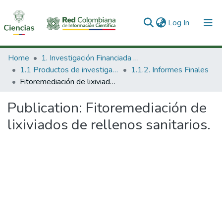
(current)
Log In
Communities & Collections
Home
1. Investigación Financiada con Recursos Públicos
1.1 Productos de investigación
1.1.2. Informes Finales
All of DSpace
Fitoremediación de lixiviados de rellenos sanitarios.
Statistics
Publication:
Fitoremediación de
lixiviados de rellenos sanitarios.