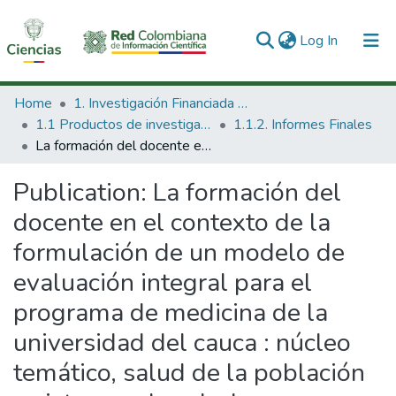
(current)
Log In
Communities & Collections
Home
1. Investigación Financiada con Recursos Públicos
1.1 Productos de investigación
1.1.2. Informes Finales
All of DSpace
La formación del docente en el contexto de la formulación de un modelo de evaluación integral para el programa de medicina de la universidad del cauca : núcleo temático, salud de la población y sistemas de salud.
Statistics
Publication:
La formación del
docente en el contexto de la
formulación de un modelo de
evaluación integral para el
programa de medicina de la
universidad del cauca : núcleo
temático, salud de la población