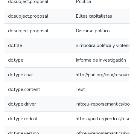
dc.subject.proposal
Política
dc.subject.proposal
Elites capitalistas
dc.subject.proposal
Discurso político
dc.title
Simbólica política y violencia
dc.type
Informe de investigación
dc.type.coar
http://purl.org/coar/resour
dc.type.content
Text
dc.type.driver
info:eu-repo/semantics/boo
dc.type.redcol
https://purl.org/redcol/reso
dc.type.version
info:eu-repo/semantics/publ