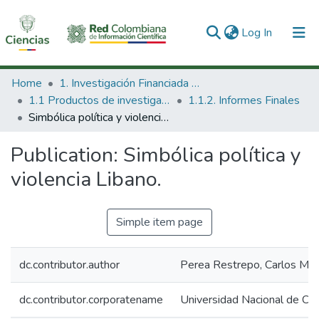
(current)
Log In
Communities & Collections
Home
1. Investigación Financiada con Recursos Públicos
1.1 Productos de investigación
1.1.2. Informes Finales
All of DSpace
Simbólica política y violencia Libano.
Statistics
Publication:
Simbólica política y
violencia Libano.
Simple item page
dc.contributor.author
Perea Restrepo, Carlos Mar
dc.contributor.corporatename
Universidad Nacional de Co