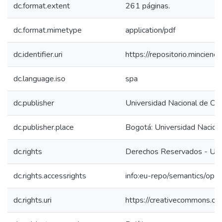
dc.format.extent
261 páginas.
dc.format.mimetype
application/pdf
dc.identifier.uri
https://repositorio.mincie
dc.language.iso
spa
dc.publisher
Universidad Nacional de Co
dc.publisher.place
Bogotá: Universidad Nacion
dc.rights
Derechos Reservados - Uni
dc.rights.accessrights
info:eu-repo/semantics/op
dc.rights.uri
https://creativecommons.org