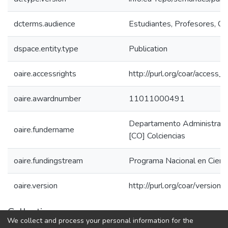
dcterms.audience
Estudiantes, Profesores, Com
dspace.entity.type
Publication
oaire.accessrights
http://purl.org/coar/access_r
oaire.awardnumber
11011000491
Departamento Administrativo
oaire.fundername
[CO] Colciencias
oaire.fundingstream
Programa Nacional en Cienc
oaire.version
http://purl.org/coar/versi
Collections
We collect and process your personal information for the