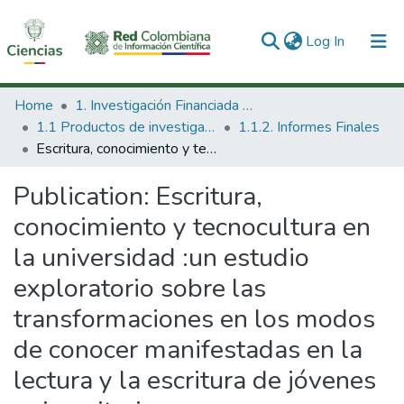
(current)
Log In
Communities & Collections
Home
1. Investigación Financiada con Recursos Públicos
1.1 Productos de investigación
1.1.2. Informes Finales
All of DSpace
Escritura, conocimiento y tecnocultura en la universidad :un estudio exploratorio sobre las transformaciones en los modos de conocer manifestadas en la lectura y la escritura de jóvenes universitarios
Statistics
Publication:
Escritura,
conocimiento y tecnocultura en
la universidad :un estudio
exploratorio sobre las
transformaciones en los modos
de conocer manifestadas en la
lectura y la escritura de jóvenes