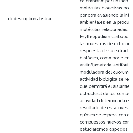
colombiano; por un lado d
moléculas bioactivas por 
por otra evaluando la infl
dc.description.abstract
ambientales en la producc
moléculas relacionadas, p
Erythropodium caribaeorum
las muestras de octocoral
respuesta de su extracto 
biológica, como por ejemplo
antiinflamatoria, antifoulin
moduladora del quorum se
actividad biológica se real
que permitirá el aislamien
estructural de los compu
actividad determinada en 
resultado de esta investi
química se espera, con alt
compuestos nuevos con ac
estudiaremos especies re