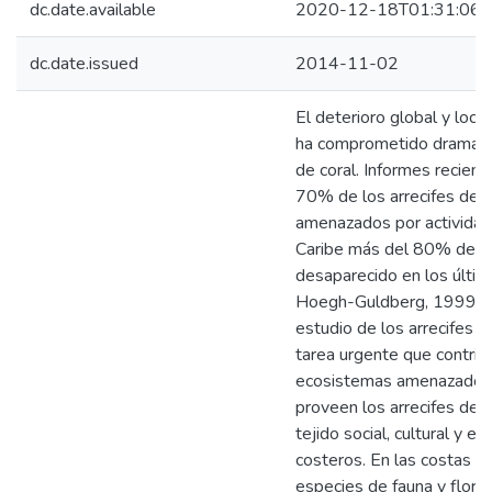
dc.date.available
2020-12-18T01:31:06Z
dc.date.issued
2014-11-02
El deterioro global y loca
ha comprometido dramátic
de coral. Informes recient
70% de los arrecifes del
amenazados por actividad
Caribe más del 80% de la 
desaparecido en los últim
Hoegh-Guldberg, 1999; Wi
estudio de los arrecifes 
tarea urgente que contrib
ecosistemas amenazados. 
proveen los arrecifes de 
tejido social, cultural y 
costeros. En las costas 
especies de fauna y flora,