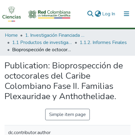
(current)
Log In
Communities & Collections
Home
1. Investigación Financiada con Recursos Públicos
1.1 Productos de investigación
1.1.2. Informes Finales
All of DSpace
Bioprospección de octocorales del Caribe Colombiano Fase II. Familias Plexauridae y Anthothelidae.
Statistics
Publication:
Bioprospección de
octocorales del Caribe
Colombiano Fase II. Familias
Plexauridae y Anthothelidae.
Simple item page
dc.contributor.author