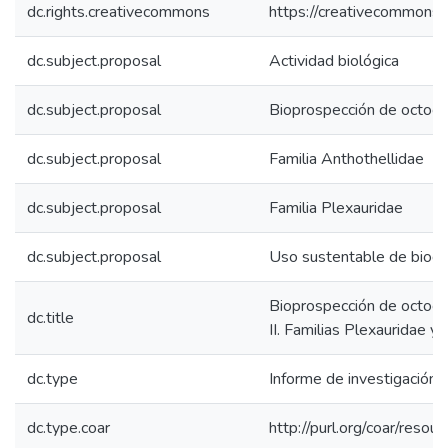
dc.rights.creativecommons
https://creativecommons.o
dc.subject.proposal
Actividad biológica
dc.subject.proposal
Bioprospección de octoco
dc.subject.proposal
Familia Anthothellidae
dc.subject.proposal
Familia Plexauridae
dc.subject.proposal
Uso sustentable de biodi
Bioprospección de octoco
dc.title
II. Familias Plexauridae y
dc.type
Informe de investigación
dc.type.coar
http://purl.org/coar/reso