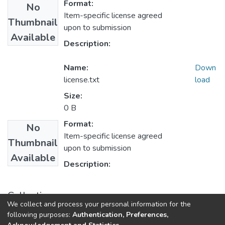
Format:
No
Item-specific license agreed
Thumbnail
upon to submission
Available
Description:
Name:
Down
license.txt
load
Size:
0 B
Format:
No
Item-specific license agreed
Thumbnail
upon to submission
Available
Description:
Collections
We collect and process your personal information for the
1.1.2. Informes Finales
following purposes:
Authentication, Preferences,