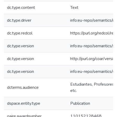
dc.type.content
Text
dc.type.driver
info:eu-repo/semantics/re
dc.type.redcol
https://purl.org/redcol/r
dc.type.version
info:eu-repo/semantics/s
dc.type.version
http://purl.org/coar/ver
dc.type.version
info:eu-repo/semantics/s
Estudiantes, Profesores, 
dcterms.audience
etc.
dspace.entity.type
Publication
oaire.awardnumber
110152128468