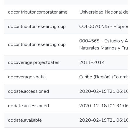
dc.contributor.corporatename
Universidad Nacional de 
dc.contributor.researchgroup
COL0070235 - Bioprospec
0004569 - Estudio y Ap
dc.contributor.researchgroup
Naturales Marinos y Frut
dc.coverage.projectdates
2011-2014
dc.coverage.spatial
Caribe (Región) (Colombia
dc.date.accessioned
2020-02-19T21:06:16Z
dc.date.accessioned
2020-12-18T01:31:06Z
dc.date.available
2020-02-19T21:06:16Z