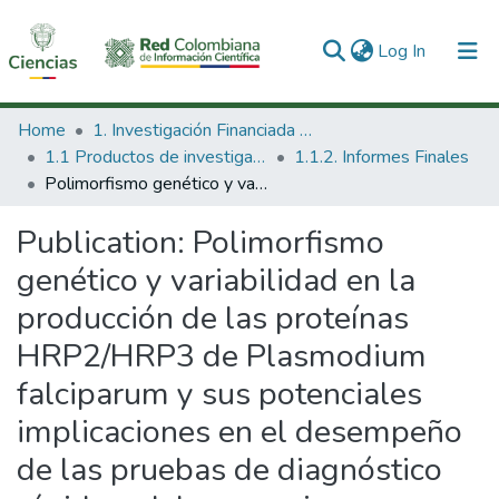
(current)
Log In
Communities & Collections
Home
1. Investigación Financiada con Recursos Públicos
1.1 Productos de investigación
1.1.2. Informes Finales
All of DSpace
Polimorfismo genético y variabilidad en la producción de las proteínas HRP2/HRP3 de Plasmodium falciparum y sus potenciales implicaciones en el desempeño de las pruebas de diagnóstico rápido y del ensayo inmuno-enzimático (ELISA) para malaria, en Colombia.
Statistics
Publication:
Polimorfismo
genético y variabilidad en la
producción de las proteínas
HRP2/HRP3 de Plasmodium
falciparum y sus potenciales
implicaciones en el desempeño
de las pruebas de diagnóstico