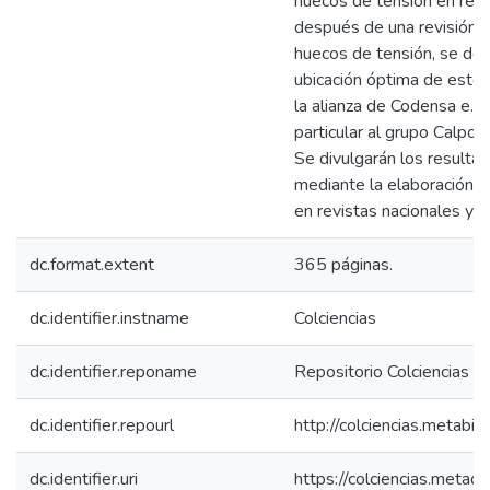
huecos de tensión en rede
después de una revisión d
huecos de tensión, se des
ubicación óptima de estos
la alianza de Codensa e.s.
particular al grupo Calpos
Se divulgarán los resulta
mediante la elaboración d
en revistas nacionales y/o
dc.format.extent
365 páginas.
dc.identifier.instname
Colciencias
dc.identifier.reponame
Repositorio Colciencias
dc.identifier.repourl
http://colciencias.metabib
dc.identifier.uri
https://colciencias.meta