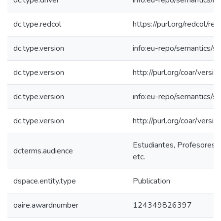
dc.type.driver
info:eu-repo/semantics/re
dc.type.redcol
https://purl.org/redcol/r
dc.type.version
info:eu-repo/semantics/s
dc.type.version
http://purl.org/coar/ver
dc.type.version
info:eu-repo/semantics/s
dc.type.version
http://purl.org/coar/ver
Estudiantes, Profesores, 
dcterms.audience
etc.
dspace.entity.type
Publication
oaire.awardnumber
124349826397