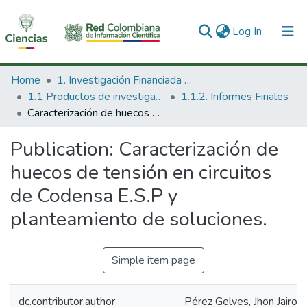
(current)
Log In
Communities & Collections
Home
1. Investigación Financiada con Recursos Públicos
1.1 Productos de investigación
1.1.2. Informes Finales
All of DSpace
Caracterización de huecos de tensión en circuitos de Codensa E.S.P y planteamiento de soluciones.
Statistics
Publication:
Caracterización de
huecos de tensión en circuitos
de Codensa E.S.P y
planteamiento de soluciones.
Simple item page
dc.contributor.author
Pérez Gelves, Jhon Jairo