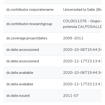
dc.contributor.corporatename
Universidad la Salle (Bog
COL0011376 - Grupo de i
dc.contributor.researchgroup
potencia CALPOSALLE
dc.coverage.projectdates
2009-2011
dc.date.accessioned
2020-10-06T19:44:34Z
dc.date.accessioned
2020-12-17T23:13:41Z
dc.date.available
2020-10-06T19:44:34Z
dc.date.available
2020-12-17T23:13:41Z
dc.date.issued
2011-07