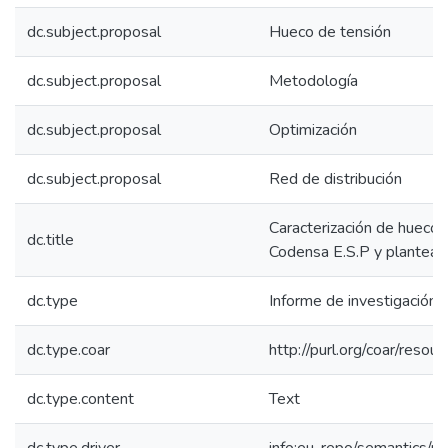
dc.subject.proposal
Hueco de tensión
dc.subject.proposal
Metodología
dc.subject.proposal
Optimización
dc.subject.proposal
Red de distribución
Caracterización de huecos 
dc.title
Codensa E.S.P y planteam
dc.type
Informe de investigación
dc.type.coar
http://purl.org/coar/resou
dc.type.content
Text