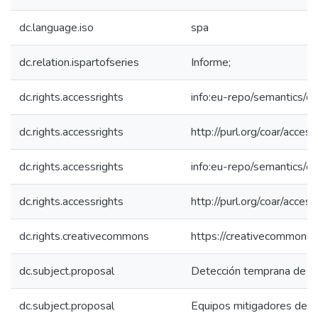
dc.language.iso
spa
dc.relation.ispartofseries
Informe;
dc.rights.accessrights
info:eu-repo/semantics/
dc.rights.accessrights
http://purl.org/coar/acces
dc.rights.accessrights
info:eu-repo/semantics/
dc.rights.accessrights
http://purl.org/coar/acces
dc.rights.creativecommons
https://creativecommons.o
dc.subject.proposal
Detección temprana de fa
dc.subject.proposal
Equipos mitigadores de t