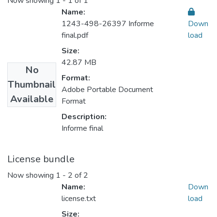
Now showing
1 - 1 of 1
Name:
1243-498-26397 Informe
Down
final.pdf
load
Size:
42.87 MB
No
Format:
Thumbnail
Adobe Portable Document
Available
Format
Description:
Informe final
License bundle
Now showing
1 - 2 of 2
Name:
Down
license.txt
load
Size: