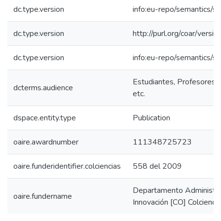
dc.type.version
info:eu-repo/semantics/s
dc.type.version
http://purl.org/coar/ver
dc.type.version
info:eu-repo/semantics/s
Estudiantes, Profesores, 
dcterms.audience
etc.
dspace.entity.type
Publication
oaire.awardnumber
111348725723
oaire.funderidentifier.colciencias
558 del 2009
Departamento Administrat
oaire.fundername
Innovación [CO] Colcienci