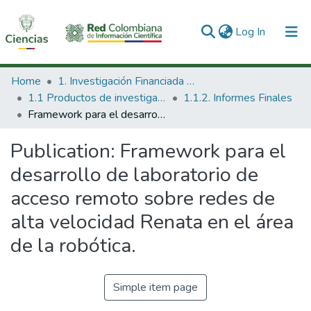
(current)
Log In
Communities & Collections
Home
1. Investigación Financiada con Recursos Públicos
1.1 Productos de investigación
1.1.2. Informes Finales
All of DSpace
Framework para el desarrollo de laboratorio de acceso remoto sobre redes de alta velocidad Renata en el área de la robótica.
Statistics
Publication:
Framework para el
desarrollo de laboratorio de
acceso remoto sobre redes de
alta velocidad Renata en el área
de la robótica.
Simple item page