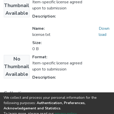
Item-specific license agreed
Thumbnail
upon to submission
Available
Description:
Name:
Down
license.txt
load
Size:
0 B
Format:
No
Item-specific license agreed
Thumbnail
upon to submission
Available
Description:
Collections
We collect and process your personal information for the
1.1.2. Informes Finales
following purposes:
Authentication, Preferences,
Acknowledgement and Statistics
.
To learn more, please read our
privacy policy
.