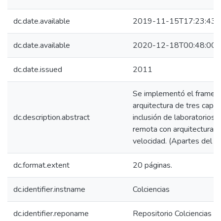
dc.date.available
2019-11-15T17:23:43Z
dc.date.available
2020-12-18T00:48:00Z
dc.date.issued
2011
Se implementó el framew
arquitectura de tres capas
dc.description.abstract
inclusión de laboratorios
remota con arquitecturas 
velocidad. (Apartes del te
dc.format.extent
20 páginas.
dc.identifier.instname
Colciencias
dc.identifier.reponame
Repositorio Colciencias