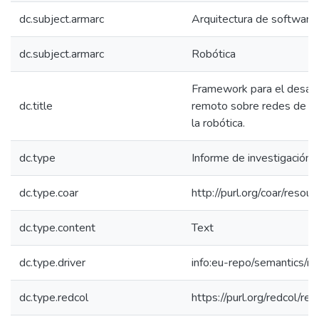
dc.subject.armarc
Arquitectura de software
dc.subject.armarc
Robótica
Framework para el desarro
dc.title
remoto sobre redes de al
la robótica.
dc.type
Informe de investigación
dc.type.coar
http://purl.org/coar/reso
dc.type.content
Text
dc.type.driver
info:eu-repo/semantics/re
dc.type.redcol
https://purl.org/redcol/r