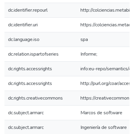
dc.identifier.repourl
http://colciencias.metabib
dc.identifier.uri
https://colciencias.meta
dc.language.iso
spa
dc.relation.ispartofseries
Informe;
dc.rights.accessrights
info:eu-repo/semantics/
dc.rights.accessrights
http://purl.org/coar/acces
dc.rights.creativecommons
https://creativecommons.o
dc.subject.armarc
Marcos de software
dc.subject.armarc
Ingeniería de software