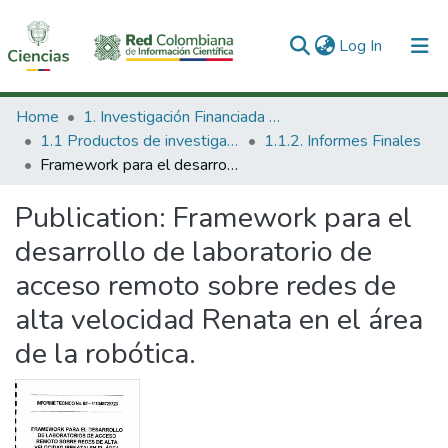
(current)
Log In
Communities & Collections
Home
1. Investigación Financiada con Recursos Públicos
1.1 Productos de investigación
1.1.2. Informes Finales
All of DSpace
Framework para el desarrollo de laboratorio de acceso remoto sobre redes de alta velocidad Renata en el área de la robótica.
Statistics
Publication:
Framework para el
desarrollo de laboratorio de
acceso remoto sobre redes de
alta velocidad Renata en el área
de la robótica.