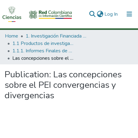
(current)
Log In
Communities & Collections
Home
1. Investigación Financiada con Recursos Públicos
1.1 Productos de investigación
All of DSpace
1.1.1. Informes Finales de Proyectos de Investigación
Las concepciones sobre el PEI convergencias y divergencias
Statistics
Publication:
Las concepciones
sobre el PEI convergencias y
divergencias