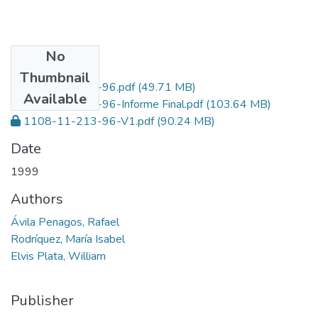
No
Files
Thumbnail
1108-11-213-96.pdf
(49.71 MB)
Available
1108-11-213-96-Informe Final.pdf
(103.64 MB)
1108-11-213-96-V1.pdf
(90.24 MB)
Date
1999
Authors
Ávila Penagos, Rafael
Rodríquez, María Isabel
Elvis Plata, William
Publisher