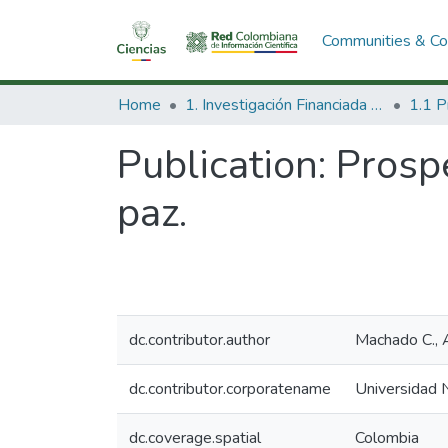
Communities & Col
Home
1. Investigación Financiada con Recursos Públicos
Publication:
Prospe
paz.
dc.contributor.author
Machado C., 
dc.contributor.corporatename
Universidad 
dc.coverage.spatial
Colombia