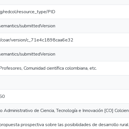
org/redcol/resource_type/PID
/semantics/submittedVersion
org/coar/version/c_71e4c1898caa6e32
/semantics/submittedVersion
Profesores, Comunidad científica colombiana, etc.
50
Administrativo de Ciencia, Tecnología e Innovación [CO] Colcien
propuesta prospectiva sobre las posibilidades de desarrollo rural