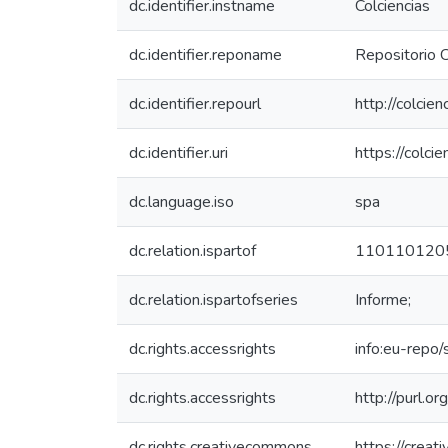
dc.identifier.instname
Colciencias
dc.identifier.reponame
Repositorio C
dc.identifier.repourl
http://colcie
dc.identifier.uri
https://colc
dc.language.iso
spa
dc.relation.ispartof
110110120
dc.relation.ispartofseries
Informe;
dc.rights.accessrights
info:eu-repo
dc.rights.accessrights
http://purl.o
dc.rights.creativecommons
https://creat