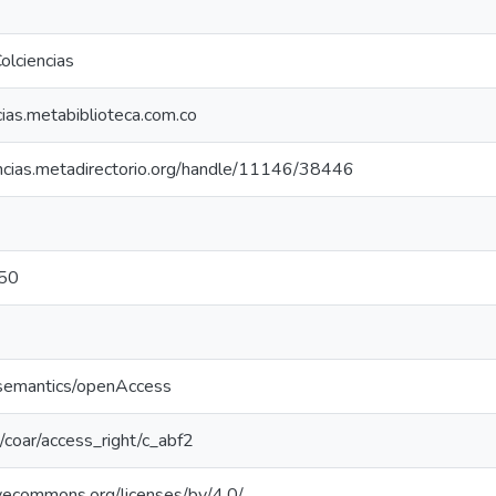
olciencias
ncias.metabiblioteca.com.co
iencias.metadirectorio.org/handle/11146/38446
50
/semantics/openAccess
rg/coar/access_right/c_abf2
ivecommons.org/licenses/by/4.0/