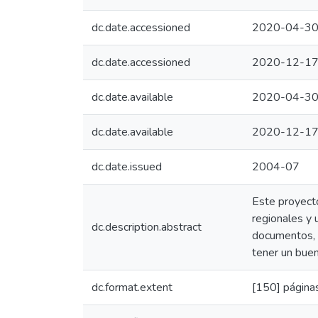
dc.date.accessioned
2020-04-30
dc.date.accessioned
2020-12-17
dc.date.available
2020-04-30
dc.date.available
2020-12-17
dc.date.issued
2004-07
Este proyecto
regionales y u
dc.description.abstract
documentos, d
tener un buen
dc.format.extent
[150] páginas