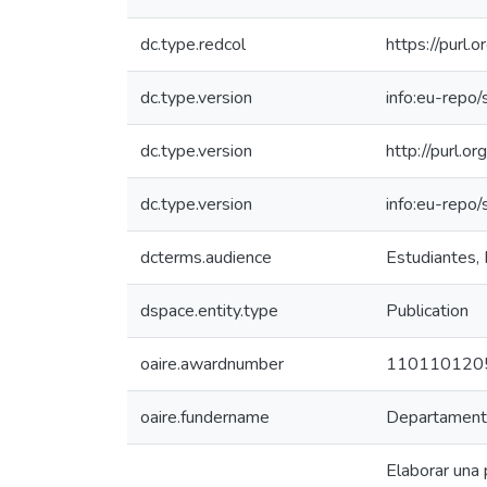
dc.type.redcol
https://purl.
dc.type.version
info:eu-repo
dc.type.version
http://purl.
dc.type.version
info:eu-repo
dcterms.audience
Estudiantes, 
dspace.entity.type
Publication
oaire.awardnumber
110110120
oaire.fundername
Departamento 
Elaborar una 