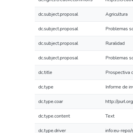
dc.subject.proposal
Agricultura
dc.subject.proposal
Problemas so
dc.subject.proposal
Ruralidad
dc.subject.proposal
Problemas so
dc.title
Prospectiva de
dc.type
Informe de in
dc.type.coar
http://purl.o
dc.type.content
Text
dc.type.driver
info:eu-repo/