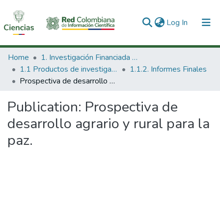
(current)
Log In
Communities & Collections
Home
1. Investigación Financiada con Recursos Públicos
1.1 Productos de investigación
1.1.2. Informes Finales
All of DSpace
Prospectiva de desarrollo agrario y rural para la paz.
Statistics
Publication:
Prospectiva de
desarrollo agrario y rural para la
paz.