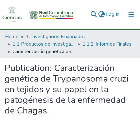
(current)
Log In
Communities & Collections
Home
1. Investigación Financiada con Recursos Públicos
1.1 Productos de investigación
1.1.2. Informes Finales
All of DSpace
Caracterización genética de Trypanosoma cruzi en tejidos y su papel en la patogénesis de la enfermedad de Chagas.
Statistics
Publication:
Caracterización
genética de Trypanosoma cruzi
en tejidos y su papel en la
patogénesis de la enfermedad
de Chagas.