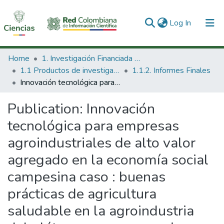
(current)
Log In
Communities & Collections
Home
1. Investigación Financiada con Recursos Públicos
1.1 Productos de investigación
1.1.2. Informes Finales
All of DSpace
Innovación tecnológica para empresas agroindustriales de alto valor agregado en la economía social campesina caso : buenas prácticas de agricultura saludable en la agroindustria del plátano con empresarios rurales asociados del Norte del Cauca.
Statistics
Publication:
Innovación
tecnológica para empresas
agroindustriales de alto valor
agregado en la economía social
campesina caso : buenas
prácticas de agricultura
saludable en la agroindustria