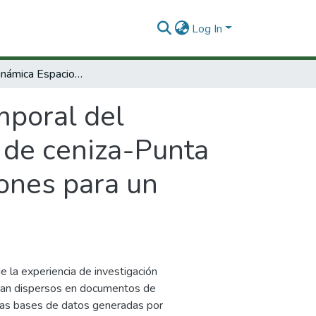
Log In
Proyecto Dinámica Espacio-temporal del ecosistema de afloramiento del área Bocas de ceniza-Punta espada (Caribe colombiano) y sus implicaciones para un régimen de pesca responsable
mporal del
 de ceniza-Punta
iones para un
e la experiencia de investigación
ran dispersos en documentos de
ir las bases de datos generadas por