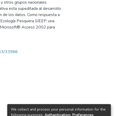
 y otros grupos nacionales
ativa esta supeditada al desarrollo
n de los datos. Como respuesta a
y Ecología Pesquera SIEEP, una
en Microsoft® Access 2002 para
4143/33986
We collect and process your personal information for the
following purposes:
Authentication, Preferences,