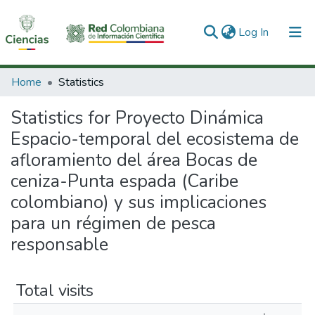
(current)
Log In
Communities & Collections
Home
Statistics
All of DSpace
Statistics for Proyecto Dinámica
Espacio-temporal del ecosistema de
afloramiento del área Bocas de
ceniza-Punta espada (Caribe
colombiano) y sus implicaciones
para un régimen de pesca
responsable
Total visits