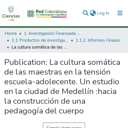
(current)
Log In
Communities & Collections
Home
1. Investigación Financiada con Recursos Públicos
1.1 Productos de investigación
1.1.2. Informes Finales
All of DSpace
La cultura somática de las maestras en la tensión escuela-adolecente. Un estudio en la ciudad de Medellín :hacia la construcción de una pedagogía del cuerpo
Statistics
Publication:
La cultura somática
de las maestras en la tensión
escuela-adolecente. Un estudio
en la ciudad de Medellín :hacia
la construcción de una
pedagogía del cuerpo