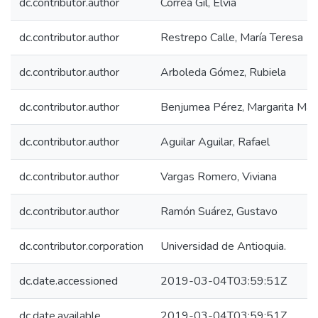
dc.contributor.author
Correa Gil, Elvia
dc.contributor.author
Restrepo Calle, María Teresa
dc.contributor.author
Arboleda Gómez, Rubiela
dc.contributor.author
Benjumea Pérez, Margarita Mar
dc.contributor.author
Aguilar Aguilar, Rafael
dc.contributor.author
Vargas Romero, Viviana
dc.contributor.author
Ramón Suárez, Gustavo
dc.contributor.corporation
Universidad de Antioquia.
dc.date.accessioned
2019-03-04T03:59:51Z
dc.date.available
2019-03-04T03:59:51Z