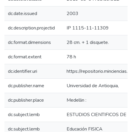
dc.date.issued
2003
dc.description.projectid
IP 1115-11-11309
dc.format.dimensions
28 cm. + 1 disquete.
dc.format.extent
78 h
dc.identifier.uri
https://repositorio.minciencia
dc.publisher.name
Universidad de Antioquia,
dc.publisher.place
Medellin :
dc.subject.lemb
ESTUDIOS CIENTIFICOS DE LA
dc.subject.lemb
Educación FISICA