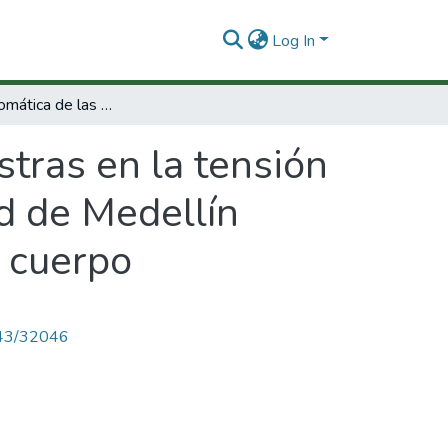
Log In
La cultura somática de las maestras en la tensión escuela-adolecente. Un estudio en la ciudad de Medellín :hacia la construcción de una pedagogía del cuerpo
stras en la tensión
d de Medellín
l cuerpo
4143/32046