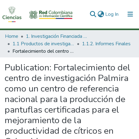
(current)
Log In
Communities & Collections
Home
1. Investigación Financiada con Recursos Públicos
1.1 Productos de investigación
1.1.2. Informes Finales
All of DSpace
Fortalecimiento del centro de investigación Palmira como un centro de referencia nacional para la producción de pantuflas certificadas para el mejoramiento de la productividad de cítricos en Colombia.
Statistics
Publication:
Fortalecimiento del
centro de investigación Palmira
como un centro de referencia
nacional para la producción de
pantuflas certificadas para el
mejoramiento de la
productividad de cítricos en