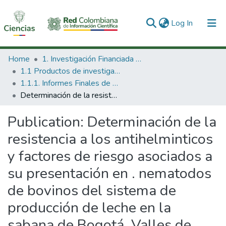
(current)
Log In
Communities & Collections
Home
1. Investigación Financiada con Recursos Públicos
1.1 Productos de investigación
All of DSpace
1.1.1. Informes Finales de Proyectos de Investigación
Determinación de la resistencia a los antihelminticos y factores de riesgo asociados a su presentación en . nematodos de bovinos del sistema de producción de leche en la sabana de Bogotá, Valles de Ubaté y Chiquinquirá v alto del Chicamocha
Statistics
Publication:
Determinación de la
resistencia a los antihelminticos
y factores de riesgo asociados a
su presentación en . nematodos
de bovinos del sistema de
producción de leche en la
sabana de Bogotá, Valles de