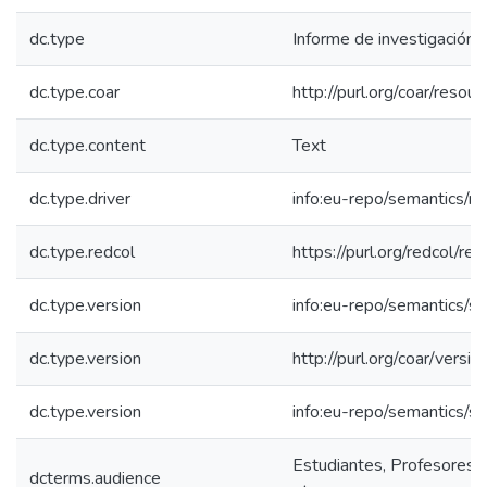
dc.type
Informe de investigación
dc.type.coar
http://purl.org/coar/reso
dc.type.content
Text
dc.type.driver
info:eu-repo/semantics/re
dc.type.redcol
https://purl.org/redcol/r
dc.type.version
info:eu-repo/semantics/s
dc.type.version
http://purl.org/coar/ver
dc.type.version
info:eu-repo/semantics/s
Estudiantes, Profesores, 
dcterms.audience