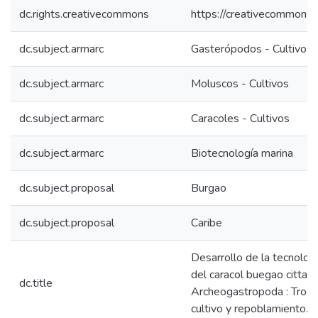
dc.rights.creativecommons
https://creativecommons.o
dc.subject.armarc
Gasterópodos - Cultivos
dc.subject.armarc
Moluscos - Cultivos
dc.subject.armarc
Caracoles - Cultivos
dc.subject.armarc
Biotecnología marina
dc.subject.proposal
Burgao
dc.subject.proposal
Caribe
Desarrollo de la tecnologí
del caracol buegao cittar
dc.title
Archeogastropoda : Trochi
cultivo y repoblamiento.