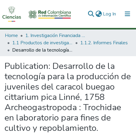
(current)
Log In
Communities & Collections
Home
1. Investigación Financiada con Recursos Públicos
1.1 Productos de investigación
1.1.2. Informes Finales
All of DSpace
Desarrollo de la tecnología para la producción de juveniles del caracol buegao cittarium pica Linné, 1758 Archeogastropoda : Trochidae en laboratorio para fines de cultivo y repoblamiento.
Statistics
Publication:
Desarrollo de la
tecnología para la producción de
juveniles del caracol buegao
cittarium pica Linné, 1758
Archeogastropoda : Trochidae
en laboratorio para fines de
cultivo y repoblamiento.