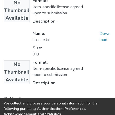
Format:
No
Item-specific license agreed
Thumbnail
upon to submission
Available
Description:
Name:
Down
license.txt
load
Size:
0 B
Format:
No
Item-specific license agreed
Thumbnail
upon to submission
Available
Description:
Collections
We collect and process your personal information for the
1.1.2. Informes Finales
following purposes:
Authentication, Preferences,
Acknowledgement and Statistics
.