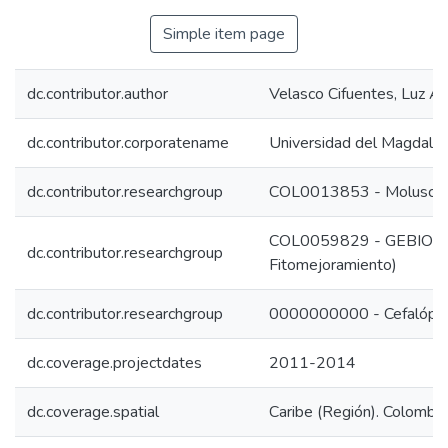
Simple item page
dc.contributor.author
Velasco Cifuentes, Luz Ad
dc.contributor.corporatename
Universidad del Magdalen
dc.contributor.researchgroup
COL0013853 - Moluscos
COL0059829 - GEBIOME (
dc.contributor.researchgroup
Fitomejoramiento)
dc.contributor.researchgroup
0000000000 - Cefalópo
dc.coverage.projectdates
2011-2014
dc.coverage.spatial
Caribe (Región). Colombia