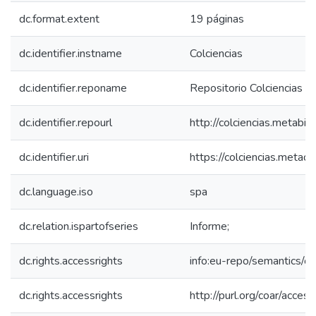
dc.format.extent
19 páginas
dc.identifier.instname
Colciencias
dc.identifier.reponame
Repositorio Colciencias
dc.identifier.repourl
http://colciencias.metabib
dc.identifier.uri
https://colciencias.meta
dc.language.iso
spa
dc.relation.ispartofseries
Informe;
dc.rights.accessrights
info:eu-repo/semantics/
dc.rights.accessrights
http://purl.org/coar/acces