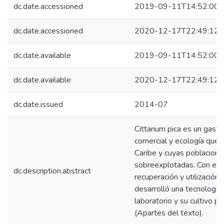
dc.date.accessioned
2019-09-11T14:52:00Z
dc.date.accessioned
2020-12-17T22:49:12Z
dc.date.available
2019-09-11T14:52:00Z
dc.date.available
2020-12-17T22:49:12Z
dc.date.issued
2014-07
Cittarium pica es un gast
comercial y ecología que h
Caribe y cuyas poblacione
sobreexplotadas. Con el fi
dc.description.abstract
recuperación y utilización
desarrolló una tecnología 
laboratorio y su cultivo p
(Apartes del texto).