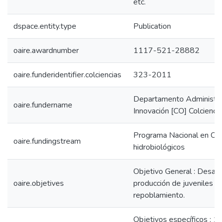
etc.
dspace.entity.type
Publication
oaire.awardnumber
1117-521-28882
oaire.funderidentifier.colciencias
323-2011
Departamento Administrat
oaire.fundername
Innovación [CO] Colcienci
Programa Nacional en Cien
oaire.fundingstream
hidrobiológicos
Objetivo General : Desarro
oaire.objetives
producción de juveniles de 
repoblamiento.
Objetivos específicos : 1.