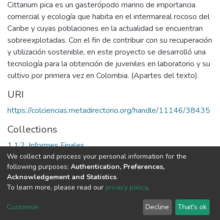
Cittarium pica es un gasterópodo marino de importancia
comercial y ecología que habita en el intermareal rocoso del
Caribe y cuyas poblaciones en la actualidad se encuentran
sobreexplotadas. Con el fin de contribuir con su recuperación
y utilización sostenible, en este proyecto se desarrolló una
tecnología para la obtención de juveniles en laboratorio y su
cultivo por primera vez en Colombia. (Apartes del texto).
URI
https://colciencias.metadirectorio.org/handle/11146/38435
Collections
1.1.2. Informes Finales
We collect and process your personal information for the
following purposes:
Authentication, Preferences,
Full item page
Acknowledgement and Statistics
.
To learn more, please read our
privacy policy
.
DSpace software
copyright © 2002-2026
LYRASIS
Cookie
Privacy
End User
Send
Customize
Decline
That's ok
settings
policy
Agreement
Feedback