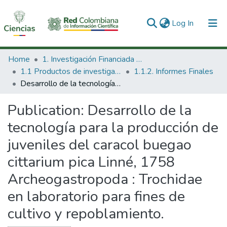
(current)
Log In
Communities & Collections
Home
1. Investigación Financiada con Recursos Públicos
1.1 Productos de investigación
1.1.2. Informes Finales
All of DSpace
Desarrollo de la tecnología para la producción de juveniles del caracol buegao cittarium pica Linné, 1758 Archeogastropoda : Trochidae en laboratorio para fines de cultivo y repoblamiento.
Statistics
Publication:
Desarrollo de la
tecnología para la producción de
juveniles del caracol buegao
cittarium pica Linné, 1758
Archeogastropoda : Trochidae
en laboratorio para fines de
cultivo y repoblamiento.