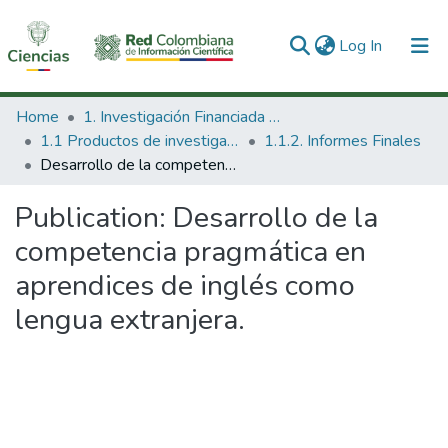
(current)
Log In
Communities & Collections
Home
1. Investigación Financiada con Recursos Públicos
1.1 Productos de investigación
1.1.2. Informes Finales
All of DSpace
Desarrollo de la competencia pragmática en aprendices de inglés como lengua extranjera.
Statistics
Publication:
Desarrollo de la
competencia pragmática en
aprendices de inglés como
lengua extranjera.