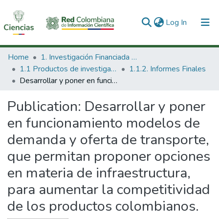
(current)
Log In
Communities & Collections
Home
1. Investigación Financiada con Recursos Públicos
1.1 Productos de investigación
1.1.2. Informes Finales
All of DSpace
Desarrollar y poner en funcionamiento modelos de demanda y oferta de transporte, que permitan proponer opciones en materia de infraestructura, para aumentar la competitividad de los productos colombianos.
Statistics
Publication:
Desarrollar y poner
en funcionamiento modelos de
demanda y oferta de transporte,
que permitan proponer opciones
en materia de infraestructura,
para aumentar la competitividad
de los productos colombianos.